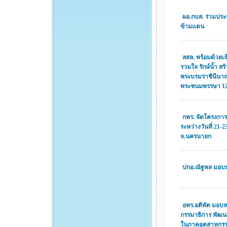
ผอ.กบส. ร่วมปร
ข้ามแดน
ลสล. พร้อมด้วยเจ
รวมใจ รักษ์น้ำ สร้
พระบรมราชินีนาถ
พระชนมพรรษา 12
กพร. จัดโครงการ
ระหว่างวันที่ 21-
จ.นครนายก
ปกอ.ณัฐพล มอบน
อพร.อดิทัต มอบห
กรรมาธิการ พัฒน
ในภาคอุตสาหกรร