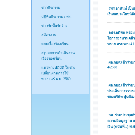
ข่าวกิจกรรม
รพร.อานันท์ เป
เงินผลประโยชน์พิเศษ
ปฏิทินกิจกรรม กพร.
ข่าวจัดซื้อจัดจ้าง
อพร.อดิทัต พร้อม
สมัครงาน
โอกาสงานวันคล้
ตอบเรื่องร้องเรียน
ทราย ครบรอบ 41 
สรุปผลการดำเนินงาน
เรื่องร้องเรียน
ผอ.กบส.เข้าร่วม
4/2568
แนวทางปฏิบัติ ในช่วง
เปลี่ยนผ่านการใช้
พ.ร.บ.แร่ พ.ศ. 2560
ผอ.กบอ.เข้าร่วมป
ประเด็นการรวบร
ของบริษัท ปูนซีเม
กม. ร่วมประชุมก
ความผิดมูลฐาน แ
เงิน (ฉบับที่...) พ