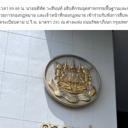
68 เวลา 09.00 น. นายอดิทัต วะสีนนท์ อธิบดีกรมอุตสาหกรรมพื้นฐานและ
ำนวยการกองกฎหมาย และเจ้าหน้าที่กองกฎหมาย เข้าร่วมรับฟังการสื
ผิดระเบียบตาม ป.วิ.พ. มาตรา 295 ณ ศาลแพ่ง ถนนรัชดาภิเษก กรุงเทพ