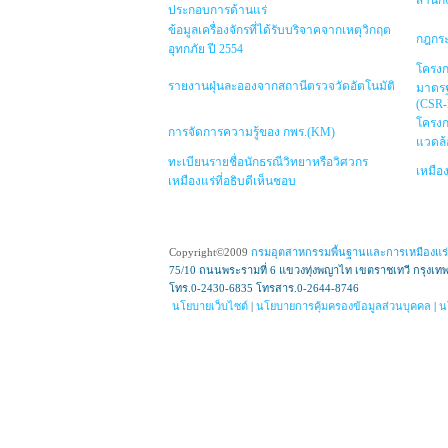
สำนัก
ประกอบการด้านแร่
ข้อมูลเครื่องจักรที่ได้รับบริจาคจากเหตุวิกฤต
กฎกระ
อุทกภัย ปี 2554
โครงก
รายงานฝุ่นละอองจากสถานีตรวจวัดอัตโนมัติ
มาตรฐ
(CSR
โครงก
การจัดการความรู้ของ กพร.(KM)
แวดล้
ทะเบียนรายชื่อนักธรณีวิทยาหรือวิศวกร
เหมือง
เหมืองแร่ที่อธิบดีเห็นชอบ
Copyright©2009
กรมอุตสาหกรรมพื้นฐานและการเหมืองแร่
75/10 ถนนพระรามที่ 6 แขวงทุ่งพญาไท เขตราชเทวี กรุงเท
โทร.0-2430-6835 โทรสาร.0-2644-8746
นโยบายเว็บไซต์
|
นโยบายการคุ้มครองข้อมูลส่วนบุคคล
|
น