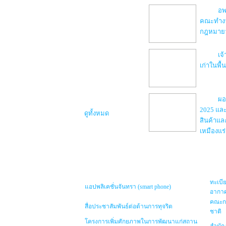
อพ
DPIM Newsletter
คณะทำงา
กฎหมายว่า
เจ้
เก่าในพื้
ผอ
2025 และ
ดูทั้งหมด
สินค้าแล
เหมืองแร
ทะเบีย
แอปพลิเคชั่นจันทรา (smart phone)
อากาศ
คณะกร
สื่อประชาสัมพันธ์ต่อต้านการทุจริต
ชาติ
โครงการเพิ่มศักยภาพในการพัฒนาแก่สถาน